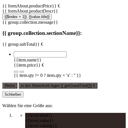
{{ formAbout.productPrice}} €
{{ formAbout.productDescr}}
{{$index + 1}}. {{value.title}}
{{ group.collection.message}}
{{ group.collection.sectionName}}:
{{ group.subTotal}} €
{{item.name}}
{{item.price}} €
{{ item.qty != 0 ? item.qty + 'x' : '' }}
Weiter
in den Warenkorb legen
{{ getGrandTotal()}}
€
Schließen
Wählen Sie eine Größe aus:
{{level.label}}
{{level.value}}
{{level.valuelp}}