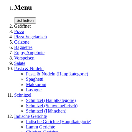
Menu
Schließen
Geöffnet
Pizza
Pizza Vegetarisch
Calzone
Baguettes
Enjoy Angebote
Vorspeisen
Salate
Pasta & Nudeln
Pasta & Nudeln
(Hauptkategorie)
Spaghetti
Makkaroni
Lasagne
Schnitzel
Schnitzel
(Hauptkategorie)
Schnitzel (Schweinefleisch)
Schnitzel (Hähnchen)
Indische Gerichte
Indische Gerichte
(Hauptkategorie)
Lamm Gerichte