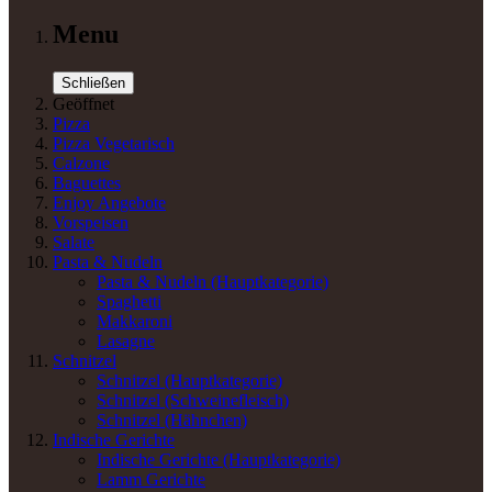
Menu
Schließen
Geöffnet
Pizza
Pizza Vegetarisch
Calzone
Baguettes
Enjoy Angebote
Vorspeisen
Salate
Pasta & Nudeln
Pasta & Nudeln
(Hauptkategorie)
Spaghetti
Makkaroni
Lasagne
Schnitzel
Schnitzel
(Hauptkategorie)
Schnitzel (Schweinefleisch)
Schnitzel (Hähnchen)
Indische Gerichte
Indische Gerichte
(Hauptkategorie)
Lamm Gerichte