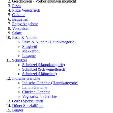
Geschlossen - Vorbestellungen möglich!
Pizza
Pizza Vegetarisch
Calzone
Baguettes
Enjoy Angebote
Vorspeisen
Salate
Pasta & Nudeln
Pasta & Nudeln
(Hauptkategorie)
Spaghetti
Makkaroni
Lasagne
Schnitzel
Schnitzel
(Hauptkategorie)
Schnitzel (Schweinefleisch)
Schnitzel (Hähnchen)
Indische Gerichte
Indische Gerichte
(Hauptkategorie)
Lamm Gerichte
Chicken Gerichte
Vegetarische Gerichte
Gyros Spezialitäten
Döner Spezialitäten
Burger