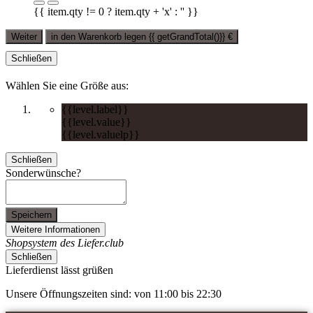
{{ item.qty != 0 ? item.qty + 'x' : '' }}
Weiter
in den Warenkorb legen
{{ getGrandTotal()}}
€
Schließen
Wählen Sie eine Größe aus:
{{level.label}}
{{level.value}}
{{level.valuelp}}
Schließen
Sonderwünsche?
Speichern
Weitere Informationen
Shopsystem des Liefer.club
Schließen
Lieferdienst lässt grüßen
Unsere Öffnungszeiten sind: von 11:00 bis 22:30