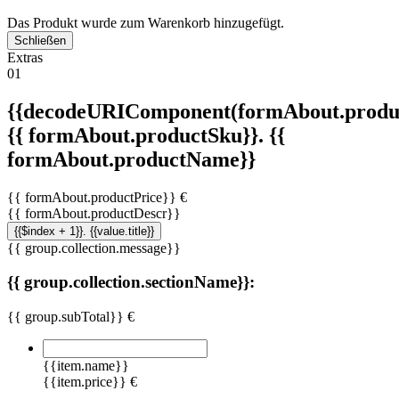
Das Produkt wurde zum Warenkorb hinzugefügt.
Schließen
Extras
01
{{decodeURIComponent(formAbout.produc
{{ formAbout.productSku}}. {{
formAbout.productName}}
{{ formAbout.productPrice}} €
{{ formAbout.productDescr}}
{{$index + 1}}. {{value.title}}
{{ group.collection.message}}
{{ group.collection.sectionName}}:
{{ group.subTotal}} €
{{item.name}}
{{item.price}} €