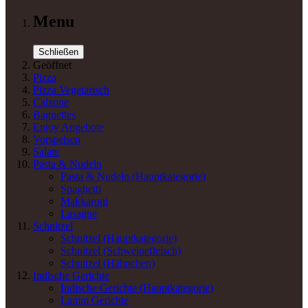
Menu
Schließen
Geöffnet
Pizza
Pizza Vegetarisch
Calzone
Baguettes
Enjoy Angebote
Vorspeisen
Salate
Pasta & Nudeln
Pasta & Nudeln
(Hauptkategorie)
Spaghetti
Makkaroni
Lasagne
Schnitzel
Schnitzel
(Hauptkategorie)
Schnitzel (Schweinefleisch)
Schnitzel (Hähnchen)
Indische Gerichte
Indische Gerichte
(Hauptkategorie)
Lamm Gerichte